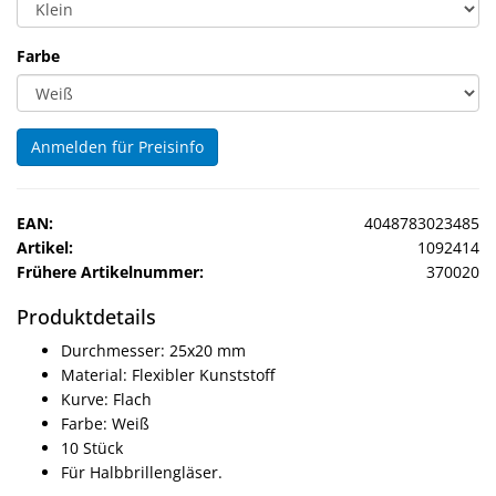
Sonne
Farbe
Milo
&
Me
Anmelden für Preisinfo
JustMILO
I
EAN:
4048783023485
NEED
Artikel:
1092414
YOU
Frühere Artikelnummer:
370020
Optische
Produktdetails
Instrumente
Durchmesser: 25x20 mm
Material: Flexibler Kunststoff
Schleiftechnik
Kurve: Flach
Farbe: Weiß
SALE
10 Stück
Für Halbbrillengläser.