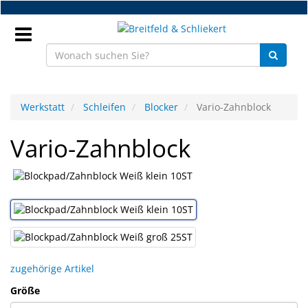
Zum
Hauptinhalt
springen
Anmeldung
Werkstatt
Schleifen
Blocker
Vario-Zahnblock
DE
Vario-Zahnblock
NEU
Brillenteile
Werkstatt
Handelsware
zugehörige Artikel
Sport
Größe
&