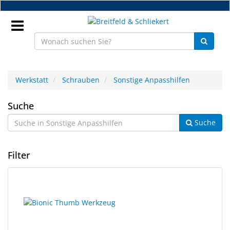
Zum
Hauptinhalt
springen
Anmeldung
Werkstatt
Schrauben
Sonstige Anpasshilfen
DE
Sonstige
Suche
Suche
Anpasshilfen
NEU
Brillenteile
Filter
Werkstatt
6
Suchergebnisse
Handelsware
Ergebnisse
gerendert.
gefunden.
Sport
&