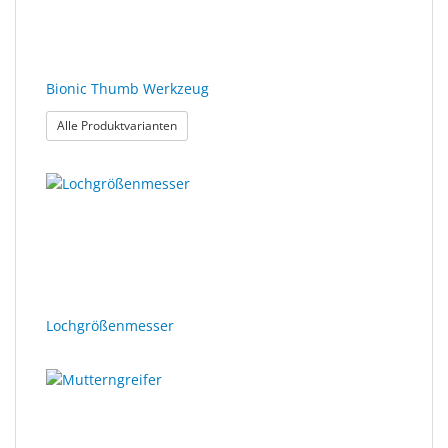
Sonne
Milo
&
Bionic Thumb Werkzeug
Me
: Bionic Thumb Werkzeug
Alle Produktvarianten
JustMILO
I
NEED
YOU
Optische
Instrumente
Lochgrößenmesser
Schleiftechnik
SALE