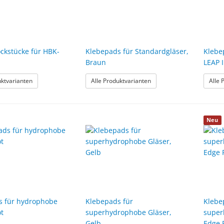
ockstücke für HBK-
Klebepads für Standardgläser,
Klebe
Braun
LEAP I
: Huvitz Blockstücke für HBK-410
: Klebepads für Standardg
uktvarianten
Alle Produktvarianten
Alle 
Neu
s für hydrophobe
Klebepads für
Klebe
ot
superhydrophobe Gläser,
super
Gelb
Edge 