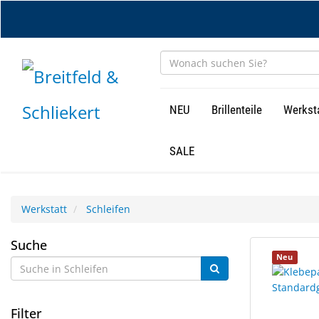
Zum
Hauptinhalt
springen
NEU
Brillenteile
Werkst
SALE
Werkstatt
Schleifen
Schleifen
Suche
33
Suchergebn
Neu
Ergebnisse
gerendert.
gefunden.
Filter