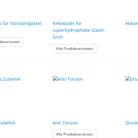
 für Standardgläser,
Klebepads für
Abkan
superhydrophobe Gläser,
Grün
: Klebepads für Standardgläser, Blue Cut
uktvarianten
: Klebepads für superhydr
Alle Produktvarianten
Zubehör
Anti-Torsion
Druck
: Anti-Torsion
Alle Produktvarianten