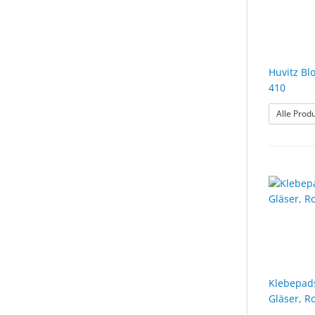
Huvitz Bl
410
Alle Prod
Klebepad
Gläser, R