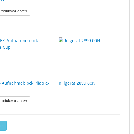
ophobe Gläser, Gelb
: Klebepads für superhydrophobe Gläser, Go Edge Pro
Produktvarianten
-Aufnahmeblock Pliable-
Rillgerät 2899 00N
ano-Cup
: NIDEK-Aufnahmeblock Pliable-Cup
Produktvarianten
se