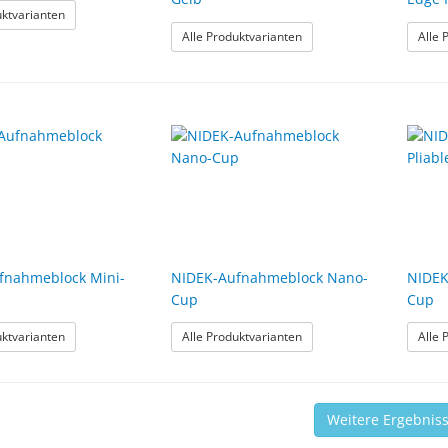
: Klebepads für hydrophobe Gläser, Rot
uktvarianten
: Klebepads für superhydr
Alle Produktvarianten
Alle 
fnahmeblock Mini-
NIDEK-Aufnahmeblock Nano-
NIDEK
Cup
Cup
: NIDEK-Aufnahmeblock Mini-Cup
: NIDEK-Aufnahmeblock N
uktvarianten
Alle Produktvarianten
Alle 
Weitere Ergebnis