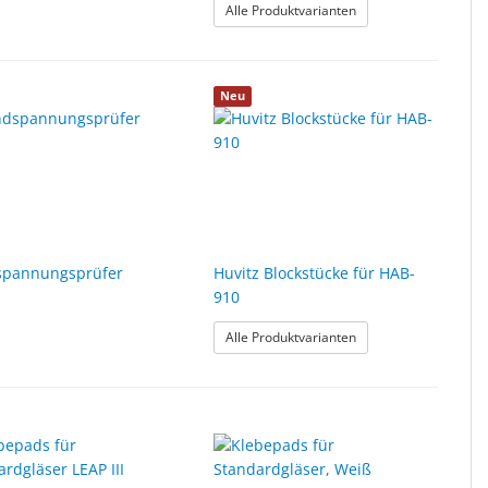
: Ersatzteile für Spa
Alle Produktvarianten
Neu
pannungsprüfer
Huvitz Blockstücke für HAB-
910
te
: Huvitz Blockstücke 
Alle Produktvarianten