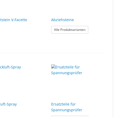
tstein V-Facette
Abziehsteine
: Abziehsteine
Alle Produktvarianten
ophobe Gläser, Grün
luft-Spray
Ersatzteile für
Spannungsprüfer