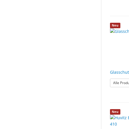
Neu
Glasschut
Alle Prod
Neu