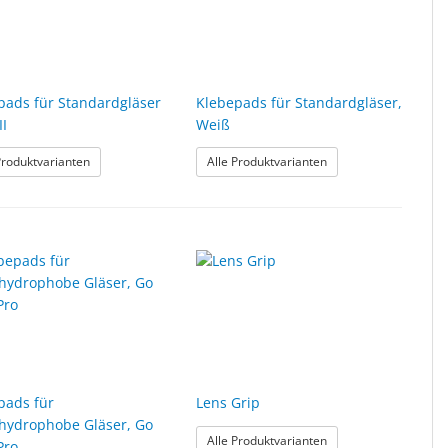
pads für Standardgläser
Klebepads für Standardgläser,
II
Weiß
läser, Braun
: Klebepads für Standardgläser LEAP III
: Klebepads für Stand
Produktvarianten
Alle Produktvarianten
pads für
Lens Grip
hydrophobe Gläser, Go
: Lens Grip
Alle Produktvarianten
Pro