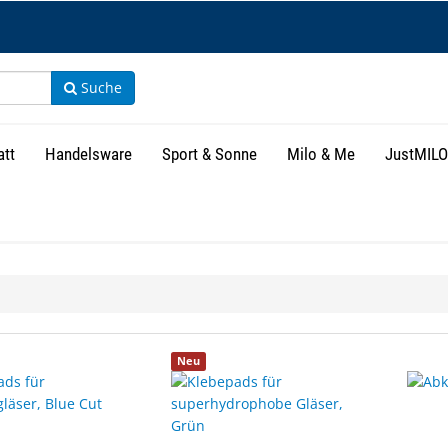
Suche
att
Handelsware
Sport & Sonne
Milo & Me
JustMILO
isse
Neu