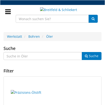
Zum
Hauptinhalt
springen
Anmeldung
Werkstatt
Bohren
Öler
DE
Öler
Suche
Suche
NEU
Brillenteile
Filter
Werkstatt
2
Suchergebnisse
Handelsware
Ergebnisse
gerendert.
gefunden.
Sport
&