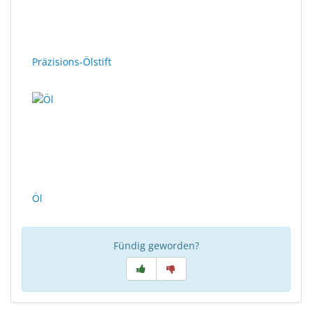
Sonne
Milo
&
Präzisions-Ölstift
Me
JustMILO
I
NEED
YOU
Optische
Öl
Instrumente
Schleiftechnik
Fündig geworden?
SALE