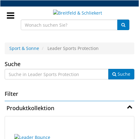
Zum
Hauptinhalt
springen
Anmeldung
Sport & Sonne
Leader Sports Protection
DE
Leader
Suche
Suche
Sports
NEU
Protection
Brillenteile
Filter
Werkstatt
Produktkollektion
Handelsware
11
Suchergebnisse
Sport
Ergebnisse
gerendert.
&