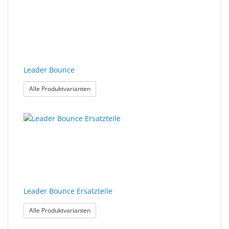
gefunden.
Sonne
Milo
&
Me
Leader Bounce
JustMILO
: Leader Bounce
Alle Produktvarianten
I
NEED
YOU
Optische
Instrumente
Schleiftechnik
Leader Bounce Ersatzteile
SALE
: Leader Bounce Ersatzteile
Alle Produktvarianten