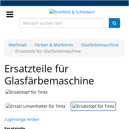
Zum
Hauptinhalt
springen
Anmeldung
Werkstatt
Färben & Markieren
Glasfärbemaschine
Ersatzteile für Glasfärbemaschine
DE
Ersatzteile für
NEU
Glasfärbemaschine
Brillenteile
Werkstatt
Handelsware
zugehörige Artikel
Sport
&
Ersatzteile