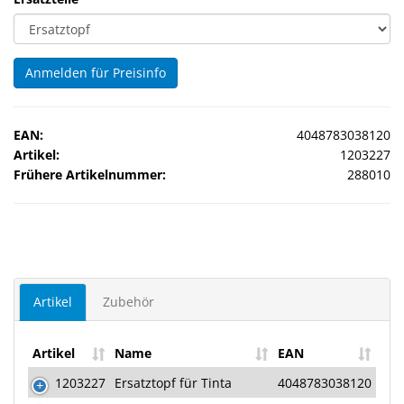
Sonne
Milo
Anmelden für Preisinfo
&
Me
EAN:
4048783038120
JustMILO
Artikel:
1203227
Frühere Artikelnummer:
288010
I
NEED
YOU
Optische
Instrumente
Artikel
Zubehör
Schleiftechnik
Artikel
Name
EAN
SALE
1203227
Ersatztopf für Tinta
4048783038120