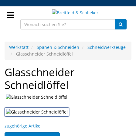
Zum
Hauptinhalt
springen
Anmeldung
Werkstatt
Spanen & Schneiden
Schneidwerkzeuge
Glasschneider Schneidlöffel
DE
Glasschneider
NEU
Schneidlöffel
Brillenteile
Werkstatt
Handelsware
zugehörige Artikel
Sport
&