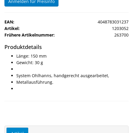
Anmelden für Preisinfo
Sonne
Milo
EAN:
4048783031237
&
Artikel:
1203052
Me
Frühere Artikelnummer:
263700
JustMILO
Produktdetails
Länge: 150 mm
I
Gewicht: 30 g
NEED
YOU
System Ohlhanns, handgerecht ausgearbeitet,
Metallausführung.
Optische
Instrumente
Schleiftechnik
SALE