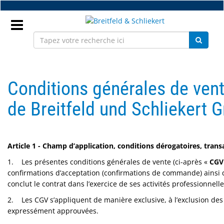
Accéder
au
contenu
principal
Connectez
vous
Conditions générales de ven
FR
de Breitfeld und Schliekert
Nouveaux
Article 1 - Champ d’application, conditions dérogatoires, tran
Pièces
1. Les présentes conditions générales de vente (ci-après «
CGV
détachées
confirmations d’acceptation (confirmations de commande) ainsi q
monture
conclut le contrat dans l’exercice de ses activités professionnell
2. Les CGV s’appliquent de manière exclusive, à l’exclusion des
Atelier
expressément approuvées.
Accessoires