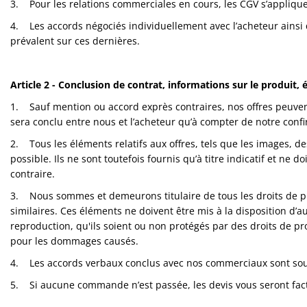
3. Pour les relations commerciales en cours, les CGV s’applique
4. Les accords négociés individuellement avec l’acheteur ainsi
Sport
prévalent sur ces dernières.
&
Solaire
Article 2 - Conclusion de contrat, informations sur le produit, 
Milo
&
1. Sauf mention ou accord exprès contraires, nos offres peuven
Me
sera conclu entre nous et l’acheteur qu’à compter de notre confir
2. Tous les éléments relatifs aux offres, tels que les images, d
JustMILO
possible. Ils ne sont toutefois fournis qu’à titre indicatif et ne
contraire.
I
NEED
3. Nous sommes et demeurons titulaire de tous les droits de pro
YOU
similaires. Ces éléments ne doivent être mis à la disposition d’auc
reproduction, qu'ils soient ou non protégés par des droits de pro
Instruments
pour les dommages causés.
d'optique
4. Les accords verbaux conclus avec nos commerciaux sont soum
Technologie
5. Si aucune commande n’est passée, les devis vous seront fact
de