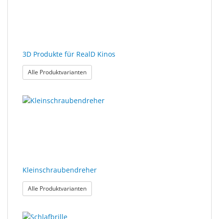
Sonne
Milo
&
Me
3D Produkte für RealD Kinos
: 3D Produkte für RealD Kinos
Alle Produktvarianten
JustMILO
I
NEED
YOU
Optische
Instrumente
Kleinschraubendreher
Schleiftechnik
: Kleinschraubendreher
Alle Produktvarianten
SALE