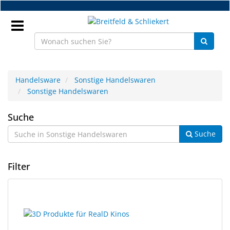
Zum
Hauptinhalt
springen
Anmeldung
Handelsware
Sonstige Handelswaren
Sonstige Handelswaren
DE
Sonstige
Suche
NEU
Suche
Handelswaren
Brillenteile
Filter
Werkstatt
Handelsware
4
Suchergebnisse
Ergebnisse
gerendert.
Sport
gefunden.
&